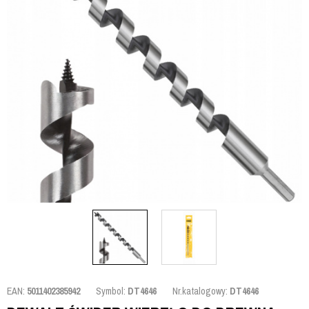
EAN:
5011402385942
Symbol:
DT4646
Nr.katalogowy:
DT4646