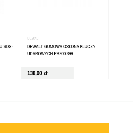
DEWALT
DEWALT
U SDS-
DEWALT GUMOWA OSŁONA KLUCZY
DEWALT 
UDAROWYCH PB900.899
DREWNA 
138,00
zł
12,80
zł