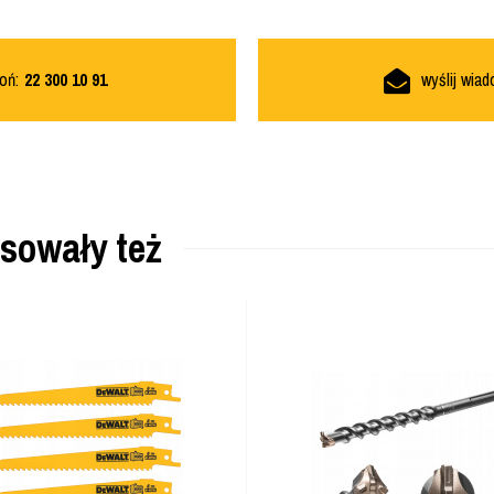
oń:
22 300 10 91
wyślij wia
esowały też