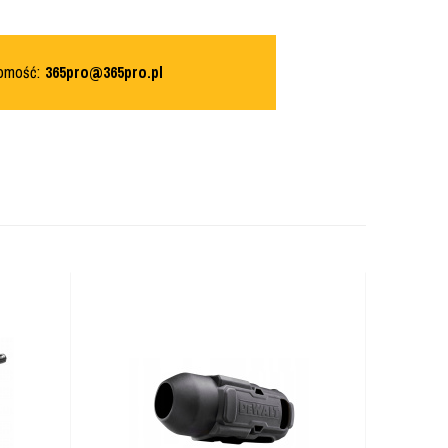
domość:
365pro@365pro.pl