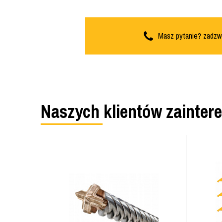
Masz pytanie? zadzw
Naszych klientów zainter