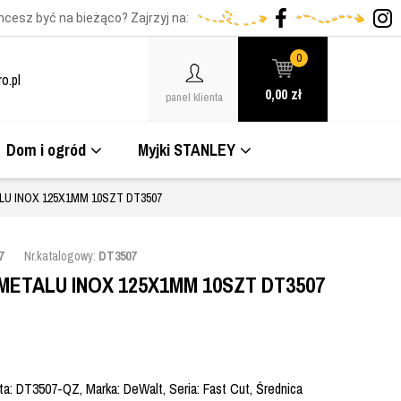
hcesz być na bieżąco? Zajrzyj na:
0
o.pl
0,00
zł
panel klienta
Dom i ogród
Myjki STANLEY
U INOX 125X1MM 10SZT DT3507
7
Nr.katalogowy:
DT3507
ETALU INOX 125X1MM 10SZT DT3507
a: DT3507-QZ, Marka: DeWalt, Seria: Fast Cut, Średnica