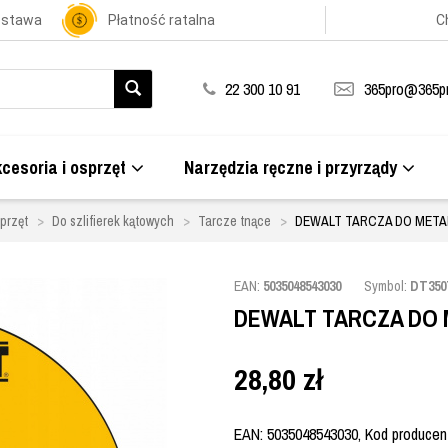
ostawa
Płatność ratalna
C
22 300 10 91
365pro@365pr
cesoria i osprzęt
Narzędzia ręczne i przyrządy
przęt
Do szlifierek kątowych
Tarcze tnące
DEWALT TARCZA DO METAL
EAN:
5035048543030
Symbol:
DT350
DEWALT TARCZA DO M
28,80
zł
EAN: 5035048543030, Kod producent