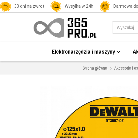
30 dni na zwrot
Wysyłka w 24h
Darmowa d
Elektronarzędzia i maszyny
Ak
Strona główna
Akcesoria i os