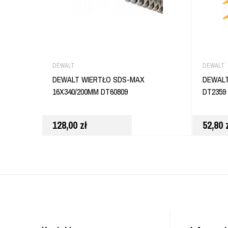
DEWALT
DEWALT
DEWALT WIERTŁO SDS-MAX
DEWAL
16X340/200MM DT60809
DT2359
128,00
zł
52,80