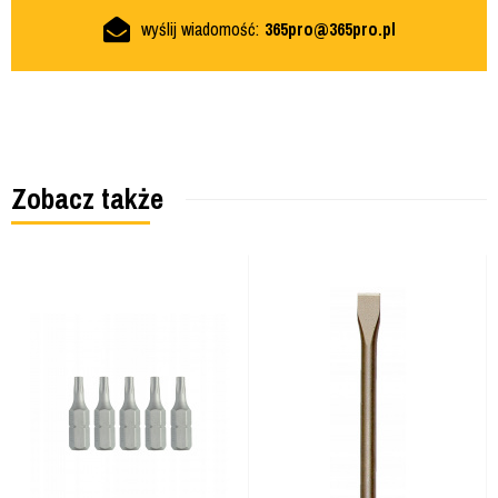
wyślij wiadomość:
365pro@365pro.pl
Zobacz także