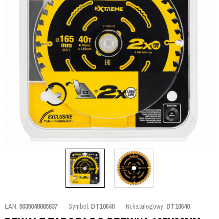
EAN:
5035048085837
Symbol:
DT10640
Nr.katalogowy:
DT10640