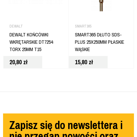
DEWALT
SMART365
DEWALT KOŃCÓWKI
SMART365 DŁUTO SDS-
WKRĘTARSKIE DT7254
PLUS 25X250MM PŁASKIE
TORX 25MM T15
WĄSKIE
20,80
zł
15,80
zł
Zapisz się do newslettera i
nie przegap nowości oraz