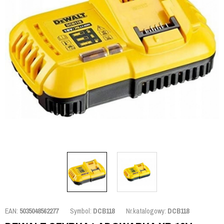
EAN:
5035048562277
Symbol:
DCB118
Nr.katalogowy:
DCB118