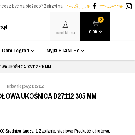
hcesz być na bieżąco? Zajrzyj na:
0
o.pl
0,00
zł
panel klienta
Dom i ogród
Myjki STANLEY
OWA UKOŚNICA D27112 305 MM
Nr.katalogowy:
D27112
ŁOWA UKOŚNICA D27112 305 MM
 Średnica tarczy: 1 Zasilanie: sieciowe Prędkość obrotowa: