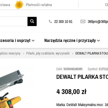
ostawa
Płatność ratalna
C
22 300 10 91
365pro@365pr
cesoria i osprzęt
Narzędzia ręczne i przyrządy
ędzia i maszyny
Pilarki, piły szablaste, wyrzynarki
DEWALT PILARKA STOŁ
EAN:
5035048188385
Symbol:
D27112
DEWALT PILARKA STO
4 308,00
zł
Marka: DeWalt Maksymalna moc: 1600