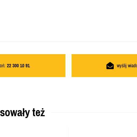
oń:
22 300 10 91
wyślij wia
esowały też