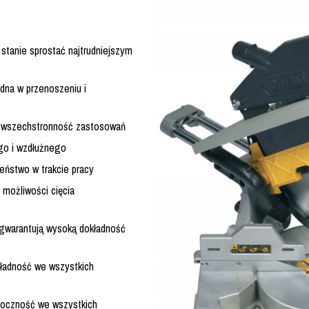
 stanie sprostać najtrudniejszym
odna w przenoszeniu i
a wszechstronność zastosowań
ego i wzdłużnego
eństwo w trakcie pracy
ożliwości cięcia
ł gwarantują wysoką dokładność
kładność we wszystkich
idoczność we wszystkich