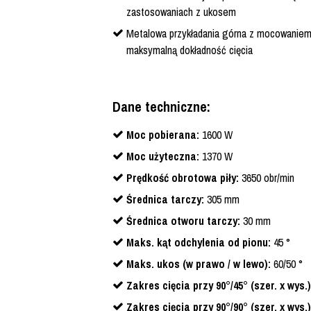
zastosowaniach z ukosem
Metalowa przykładania górna z mocowaniem
maksymalną dokładność cięcia
Dane techniczne:
Moc pobierana:
1600 W
Moc użyteczna:
1370 W
Prędkość obrotowa piły:
3650 obr/min
Średnica tarczy:
305 mm
Średnica otworu tarczy:
30 mm
Maks. kąt odchylenia od pionu:
45 °
Maks. ukos (w prawo / w lewo):
60/50 °
Zakres cięcia przy 90°/45° (szer. x wys.)
Zakres cięcia przy 90°/90° (szer. x wys.)