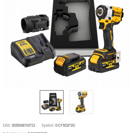
EAN:
5035048743713
Symbol:
DCF921P2G