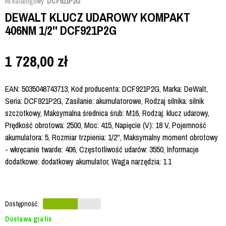
Nr.katalogowy:
DCF921P2G
DEWALT KLUCZ UDAROWY KOMPAKT
406NM 1/2'' DCF921P2G
1 728,00
zł
EAN: 5035048743713, Kod producenta: DCF921P2G, Marka: DeWalt,
Seria: DCF921P2G, Zasilanie: akumulatorowe, Rodzaj silnika: silnik
szczotkowy, Maksymalna średnica śrub: M16, Rodzaj: klucz udarowy,
Prędkość obrotowa: 2500, Moc: 415, Napięcie (V): 18 V, Pojemność
akumulatora: 5, Rozmiar trzpienia: 1/2'', Maksymalny moment obrotowy
- wkręcanie twarde: 406, Częstotliwość udarów: 3550, Informacje
dodatkowe: dodatkowy akumulator, Waga narzędzia: 1.1
Dostępność:
Dostawa gratis