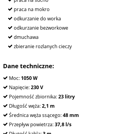
praca na sucho
praca na mokro
odkurzanie do worka
odkurzanie bezworkowe
dmuchawa
zbieranie rozlanych cieczy
Dane techniczne:
Moc:
1050 W
Napięcie:
230 V
Pojemność zbiornika:
23 litry
Długość węża:
2,1 m
Średnica węża ssącego:
48 mm
Przepływ powietrza:
37,8 l/s
Długość kabla:
3 m