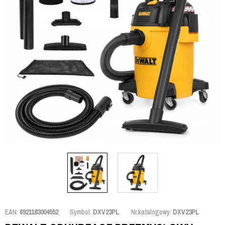
EAN:
6921183004552
Symbol:
DXV23PL
Nr.katalogowy:
DXV23PL