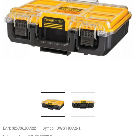
EAN:
3253561833922
Symbol:
DWST83392-1