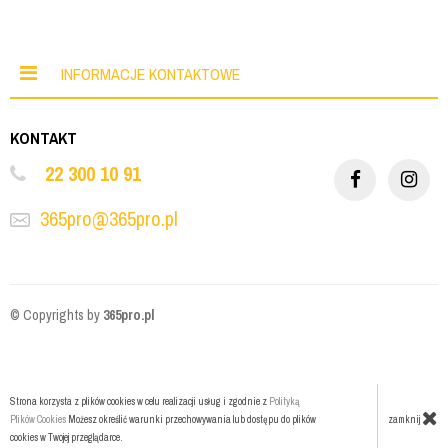
INFORMACJE KONTAKTOWE
KONTAKT
22 300 10 91
365pro@365pro.pl
© Copyrights by
365pro.pl
Strona korzysta z plików cookies w celu realizacji usług i zgodnie z
Polityką
zamknij
Plików Cookies
Możesz określić warunki przechowywania lub dostępu do plików
cookies w Twojej przeglądarce.