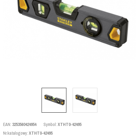
EAN:
3253560424954
Symbol:
XTHT0-42495
Nr.katalogowy:
XTHT0-42495