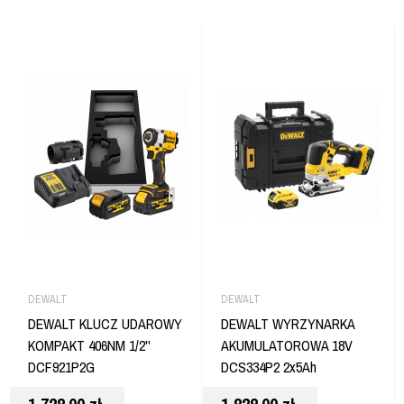
DEWALT
DEWALT
DEWALT KLUCZ UDAROWY
DEWALT WYRZYNARKA
KOMPAKT 406NM 1/2''
AKUMULATOROWA 18V
DCF921P2G
DCS334P2 2x5Ah