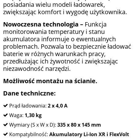
posiadania wielu modeli ładowarek,
zwiększając komfort i wygodę użytkownika.
Nowoczesna technologia –
Funkcja
monitorowania temperatury i stanu
akumulatora informuje o ewentualnych
problemach. Pozwala to bezpiecznie ładować
baterie w różnych warunkach pracy,
przedłużając ich żywotność i zwiększając
niezawodność narzędzi.
Możliwość montażu na ścianie.
Dane techniczne:
Prąd ładowania:
2 x 4,0 A
Waga:
1,30 kg
Wymiary (S x W x D):
335 x 80 x 145 mm
Kompatybilność:
Akumulatory Li-Ion XR i FlexVolt