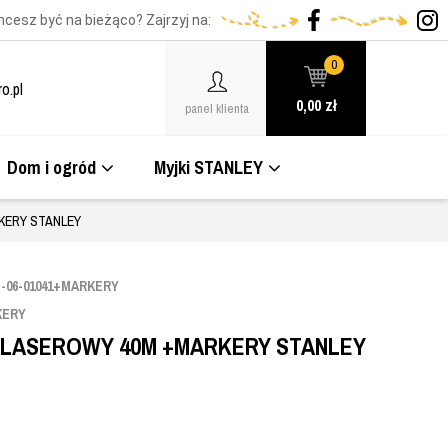
hcesz być na bieżąco? Zajrzyj na:
0
o.pl
0,00
zł
panel klienta
Dom i ogród
Myjki STANLEY
KERY STANLEY
-06-01041+MARKERY
KERY
 LASEROWY 40M +MARKERY STANLEY