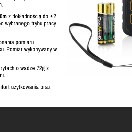
h.
40m
z dokładnością do ±2
od wybranego trybu pracy
nania pomiaru
sku. Pomiar wykonywany w
rytach o wadze 72g z
ni.
fort użytkowania oraz