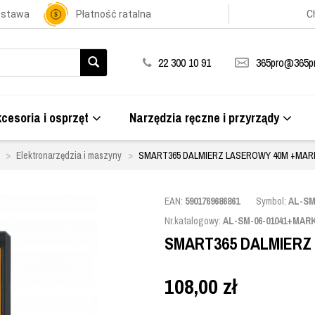
ostawa
Płatność ratalna
C
22 300 10 91
365pro@365pr
cesoria i osprzęt
Narzędzia ręczne i przyrządy
Elektronarzędzia i maszyny
SMART365 DALMIERZ LASEROWY 40M +MAR
EAN:
5901769686861
Symbol:
AL-SM
Nr.katalogowy:
AL-SM-06-01041+MAR
SMART365 DALMIERZ
108,00
zł