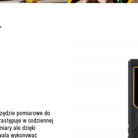
1
zędzie pomiarowe do
zastępuje w codziennej
miary ale dzięki
wala wykonywać