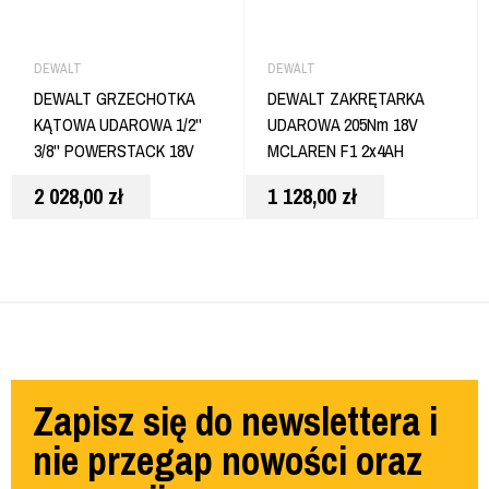
DEWALT
DEWALT
DEWALT GRZECHOTKA
DEWALT ZAKRĘTARKA
KĄTOWA UDAROWA 1/2''
UDAROWA 205Nm 18V
3/8'' POWERSTACK 18V
MCLAREN F1 2x4AH
DCF510E2G
LIMITOWANA DCF85MM2T
2 028,00
zł
1 128,00
zł
Zapisz się do newslettera i
nie przegap nowości oraz