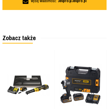
wyślij wiadomość:
365pro@365pro.pl
Zobacz także