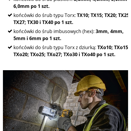
6,0mm po 1 szt.
końcówki do śrub typu Torx:
TX10; TX15; TX20; TX25;
TX27; TX30 i TX40 po 1 szt.
końcówki do śrub imbusowych (hex):
3mm, 4mm,
5mm i 6mm po 1 szt.
końcówki do śrub typu Torx z dziurką:
TXo10; TXo15;
TXo20; TXo25; TXo27; TXo30 i TXo40 po 1 szt.