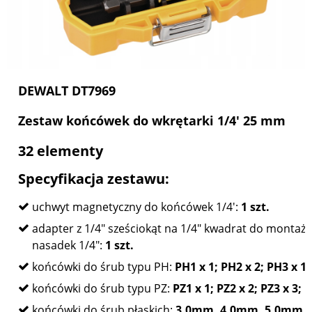
DEWALT DT7969
Zestaw końcówek do wkrętarki 1/4' 25 mm
32 elementy
Specyfikacja zestawu:
uchwyt magnetyczny do końcówek 1/4':
1 szt.
adapter z 1/4" sześciokąt na 1/4" kwadrat do montaż
nasadek 1/4":
1 szt.
końcówki do śrub typu PH:
PH1 x 1; PH2 x 2; PH3 x 1;
końcówki do śrub typu PZ:
PZ1 x 1; PZ2 x 2; PZ3 x 3;
końcówki do śrub płaskich:
3,0mm, 4,0mm, 5,0mm i