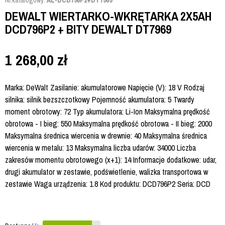
Nr.katalogowy:
AL-DCD796P2+DT7969
DEWALT WIERTARKO-WKRĘTARKA 2X5AH
DCD796P2 + BITY DEWALT DT7969
1 268,00
zł
Marka: DeWalt Zasilanie: akumulatorowe Napięcie (V): 18 V Rodzaj
silnika: silnik bezszczotkowy Pojemność akumulatora: 5 Twardy
moment obrotowy: 72 Typ akumulatora: Li-Ion Maksymalna prędkość
obrotowa - I bieg: 550 Maksymalna prędkość obrotowa - II bieg: 2000
Maksymalna średnica wiercenia w drewnie: 40 Maksymalna średnica
wiercenia w metalu: 13 Maksymalna liczba udarów: 34000 Liczba
zakresów momentu obrotowego (x+1): 14 Informacje dodatkowe: udar,
drugi akumulator w zestawie, podświetlenie, walizka transportowa w
zestawie Waga urządzenia: 1.8 Kod produktu: DCD796P2 Seria: DCD