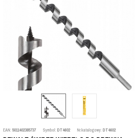
EAN:
5011402385737
Symbol:
DT4602
Nr.katalogowy:
DT4602