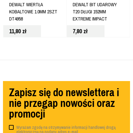
DEWALT WIERTŁA
DEWALT BIT UDAROWY
KOBALTOWE 1.0MM 2SZT
T20 DŁUGI 152MM
DT4958
EXTREME IMPACT
TORSION DT7802T
11,80
zł
7,80
zł
Zapisz się do newslettera i
nie przegap nowości oraz
promocji
Wyrażam zgodę na otrzymywanie informacji handlowej drogą
elektroniczną na podany adres e-mail