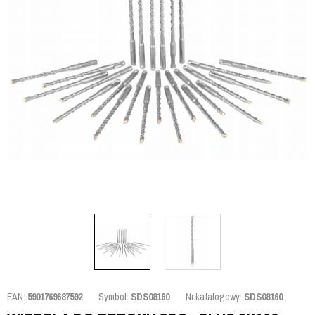
EAN:
5901769687592
Symbol:
SDS08160
Nr.katalogowy:
SDS08160