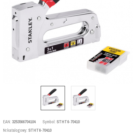
EAN:
3253566704104
Symbol:
STHT6-70410
Nr.katalogowy:
STHT6-70410