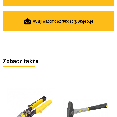
wyślij wiadomość:
365pro@365pro.pl
Zobacz także