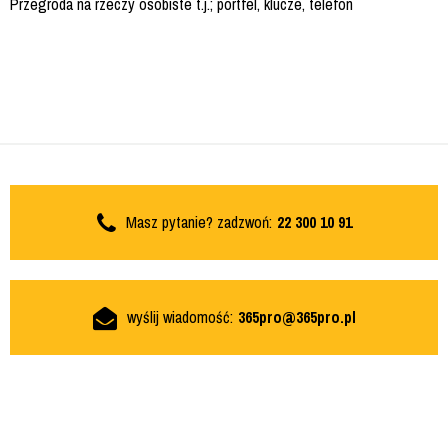
Przegroda na rzeczy osobiste t.j.; portfel, klucze, telefon
Masz pytanie? zadzwoń:
22 300 10 91
wyślij wiadomość:
365pro@365pro.pl