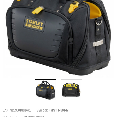
EAN:
3253561801471
Symbol:
FMST1-80147