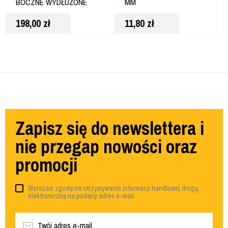
BOCZNE WYDŁUŻONE
MM
UNIWERSALNE
198,00
zł
11,80
zł
DWHT82813-0
Zapisz się do newslettera i
nie przegap nowości oraz
promocji
Wyrażam zgodę na otrzymywanie informacji handlowej drogą
elektroniczną na podany adres e-mail