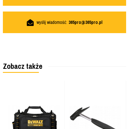
wyślij wiadomość:
365pro@365pro.pl
Zobacz także