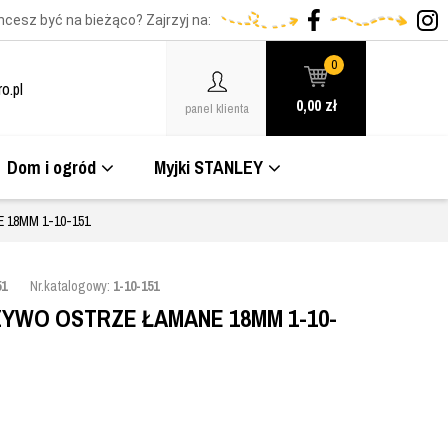
hcesz być na bieżąco? Zajrzyj na:
0
o.pl
0,00
zł
panel klienta
Dom i ogród
Myjki STANLEY
18MM 1-10-151
51
Nr.katalogowy:
1-10-151
YWO OSTRZE ŁAMANE 18MM 1-10-