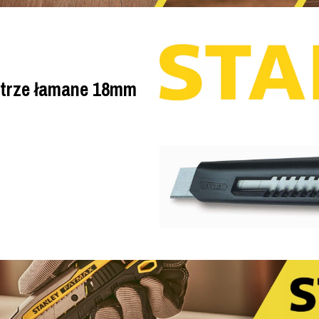
strze łamane 18mm