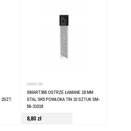
SMART365
STANLEY
SMART365 OSTRZE ŁAMANE 18 MM
STANLEY
 2SZT.
STAL SK5 POWŁOKA TIN 10 SZTUK SM-
100SZT 1
56-31018
8,80
zł
57,80
zł