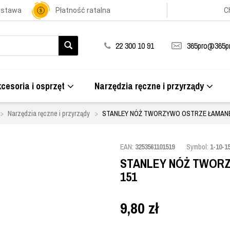
ostawa
Płatność ratalna
C
22 300 10 91
365pro@365pr
cesoria i osprzęt
Narzędzia ręczne i przyrządy
Narzędzia ręczne i przyrządy
STANLEY NÓŻ TWORZYWO OSTRZE ŁAMANE 
EAN:
3253561101519
Symbol:
1-10-1
STANLEY NÓŻ TWORZ
151
9,80
zł