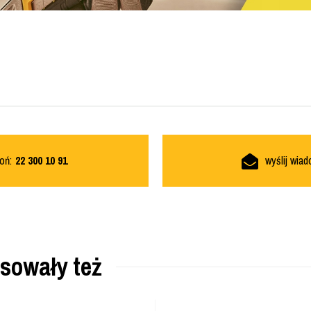
oń:
22 300 10 91
wyślij wia
esowały też