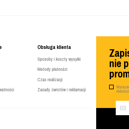
e
Obsługa klienta
Zapis
Sposoby i koszty wysyłki
nie 
Metody płatności
prom
Czas realizacji
Wyrażam
watności
Zasady zwrotów i reklamacji
elektro