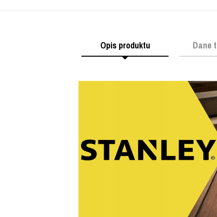
Opis produktu
Dane t