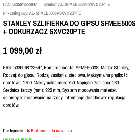
EAN:
5035048723647
Symbol:
AL-SFMEE500S+SXVC20PTE
Nr.katalogowy:
AL-SFMEE500S+SXVC20PTE
STANLEY SZLIFIERKA DO GIPSU SFMEE500S
+ ODKURZACZ SXVC20PTE
1 099,00
zł
EAN: 5035048723647, Kod producenta: SFMEE500S, Marka: Stanley, ,
Rodzaj: do gipsu, Rodzaj zasilania: sieciowa, Maksymalna prędkość
obrotowa: 1700, Maksymalna moc: 750, Napięcie zasilania: 230,
Średnica tarczy (mm): 225 mm, System mocowania materiału
ściernego: mocowanie na rzepy, Informacje dodatkowe: regulacja
obrotów
Dostępność:
Brak produktu na stanie
Dostawa gratis