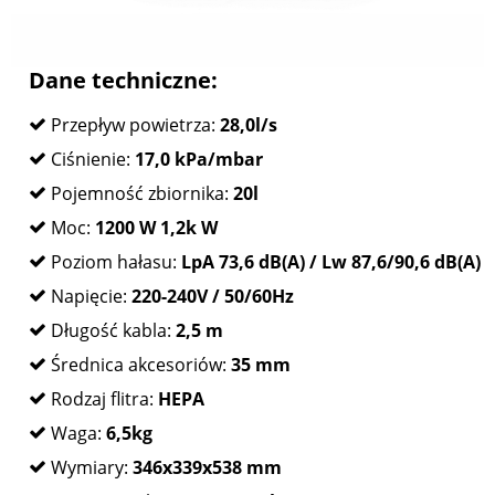
Dane techniczne:
Przepływ powietrza:
28,0l/s
Ciśnienie:
17,0 kPa/mbar
Pojemność zbiornika:
20l
Moc:
1200 W 1,2k W
Poziom hałasu:
LpA 73,6 dB(A) / Lw 87,6/90,6 dB(A)
Napięcie:
220-240V / 50/60Hz
Długość kabla:
2,5 m
Średnica akcesoriów:
35 mm
Rodzaj flitra:
HEPA
Waga:
6,5kg
Wymiary:
346x339x538 mm