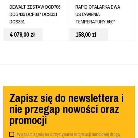
DEWALT ZESTAW DCD796
RAPID OPALARKA DWA
DCG405 DCF887 DCS331
USTAWIENIA
DCS391
TEMPERATURY 550°
1800W R1800
4 078,00
zł
158,00
zł
Zapisz się do newslettera i
nie przegap nowości oraz
promocji
Wyrażam zgodę na otrzymywanie informacji handlowej drogą