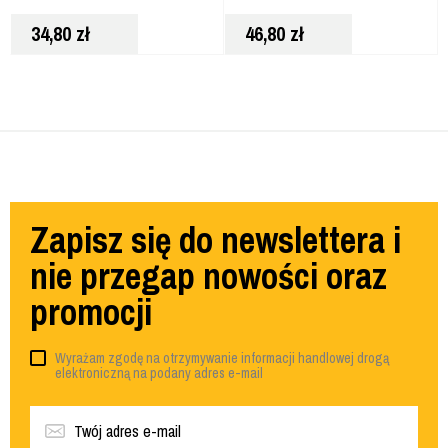
BLOKADA UV,
34,80
zł
46,80
zł
ANTYODPRYSKOWE
DPG101-1D
Zapisz się do newslettera i
nie przegap nowości oraz
promocji
Wyrażam zgodę na otrzymywanie informacji handlowej drogą
elektroniczną na podany adres e-mail