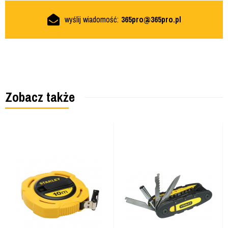
wyślij wiadomość:
365pro@365pro.pl
Zobacz także