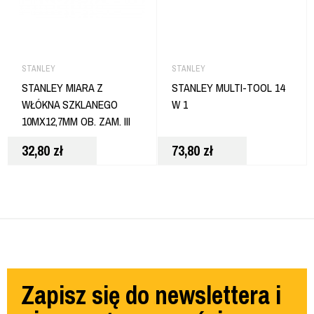
STANLEY
STANLEY
STANLEY MIARA Z
STANLEY MULTI-TOOL 14
WŁÓKNA SZKLANEGO
W 1
10MX12,7MM OB. ZAM. III
KL.
32,80
zł
73,80
zł
Zapisz się do newslettera i