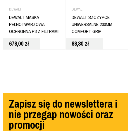
DEWALT
DEWALT
DEWALT MASKA
DEWALT SZCZYPCE
PEŁNOTWARZOWA
UNIWERSALNE 200MM
OCHRONNA P3 Z FILTRAMI
COMFORT GRIP
APF40 BHP ROZMIAR M
OKSYDOWANE
678,00
zł
88,80
zł
DWHT82809-0
Zapisz się do newslettera i
nie przegap nowości oraz
promocji