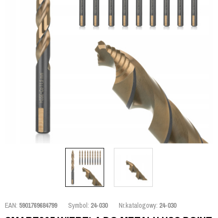
EAN:
5901769684799
Symbol:
24-030
Nr.katalogowy:
24-030