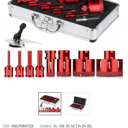
EAN:
5901769687226
Symbol:
AL-SM-25-SET9+25-001