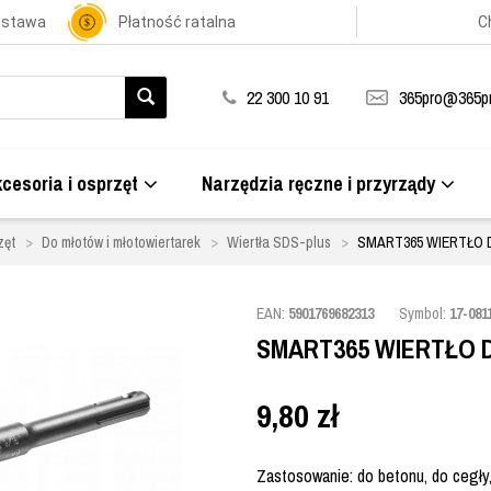
ostawa
Płatność ratalna
C
22 300 10 91
365pro@365pr
cesoria i osprzęt
Narzędzia ręczne i przyrządy
zęt
Do młotów i młotowiertarek
Wiertła SDS-plus
SMART365 WIERTŁO 
EAN:
5901769682313
Symbol:
17-081
SMART365 WIERTŁO D
9,80
zł
Zastosowanie: do betonu, do cegły,