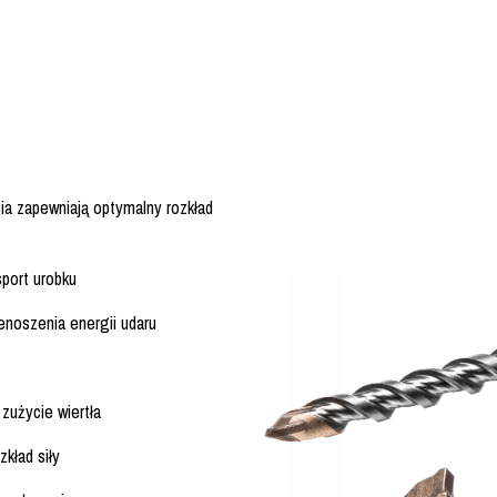
a zapewniają optymalny rozkład
port urobku
enoszenia energii udaru
zużycie wiertła
kład siły