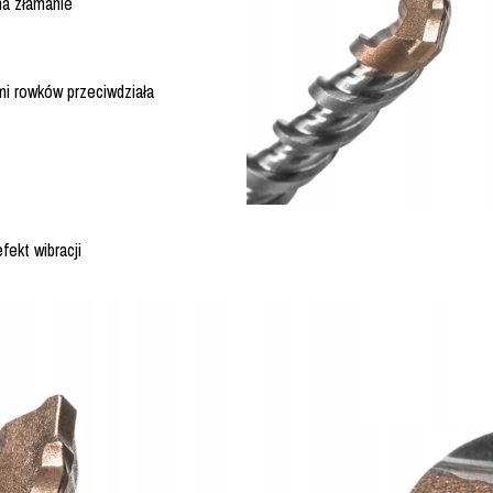
na złamanie
i rowków przeciwdziała
fekt wibracji