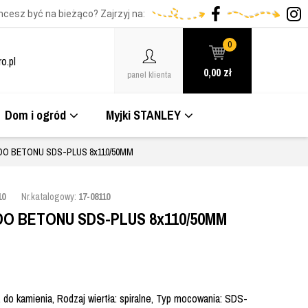
hcesz być na bieżąco? Zajrzyj na:
0
o.pl
0,00
zł
panel klienta
Dom i ogród
Myjki STANLEY
DO BETONU SDS-PLUS 8x110/50MM
10
Nr.katalogowy:
17-08110
O BETONU SDS-PLUS 8x110/50MM
 do kamienia, Rodzaj wiertła: spiralne, Typ mocowania: SDS-