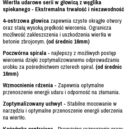
Wiertła udarowe serii w głowicą z węglika
spiekanego - Ekstremalna trwałość i niezawodność
4-ostrzowa głowica
zapewnia czyste okrągłe otwory
oraz stałą wysoką prędkość wiercenia. Ogranicza
możliwość zakleszczenia i uszkodzenia wiertła w
betonie zbrojonym.
(od średnic 16mm)
Poczwórna spirala -
najlepszy z możliwych postęp
wiercenia dzięki zoptymalizowanemu odprowadzaniu
urobku za pośrednictwem czterech spiral.
(od średnic
16mm)
Wzmocnienie rdzenia -
Zapewnia optymalne
przenoszenie energii udaru i odporność na złamania.
Zoptymalizowany uchwyt -
Stabilne mocowanie w
narzędziu i optymalne przenoszenie energii uderzenia
na wiertło.
Końcówka centrująca -
Precyzyjne rozpoczęcie pracy