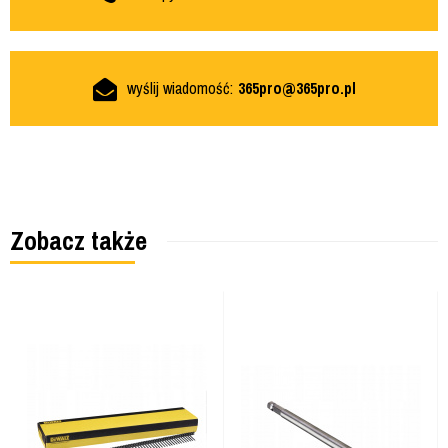
wyślij wiadomość:
365pro@365pro.pl
Zobacz także