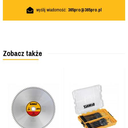
wyślij wiadomość:
365pro@365pro.pl
Zobacz także