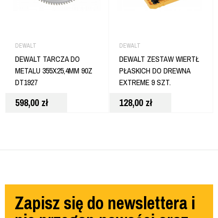
DEWALT
DEWALT
DEWALT TARCZA DO
DEWALT ZESTAW WIERTŁ
METALU 355X25,4MM 90Z
PŁASKICH DO DREWNA
DT1927
EXTREME 9 SZT.
TOUGHCASE DT70751-QZ
598,00
zł
128,00
zł
Zapisz się do newslettera i