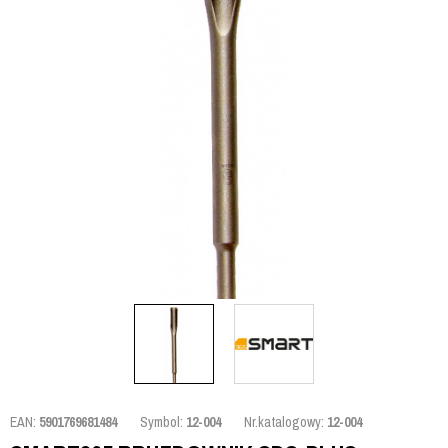
EAN:
5901769681484
Symbol:
12-004
Nr.katalogowy:
12-004