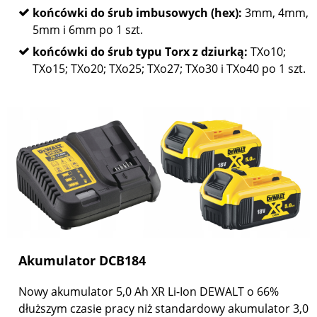
końcówki do śrub imbusowych (hex):
3mm, 4mm,
5mm i 6mm po 1 szt.
końcówki do śrub typu Torx z dziurką:
TXo10;
TXo15; TXo20; TXo25; TXo27; TXo30 i TXo40 po 1 szt.
Akumulator DCB184
Nowy akumulator 5,0 Ah XR Li-Ion DEWALT o 66%
dłuższym czasie pracy niż standardowy akumulator 3,0