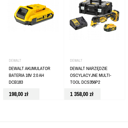
DEWALT
DEWALT
DEWALT AKUMULATOR
DEWALT NARZĘDZIE
BATERIA 18V 2.0 AH
OSCYLACYJNE MULTI-
DCB183
TOOL DCS356P2
198,00
zł
1 358,00
zł