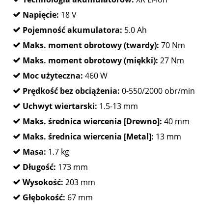
Napięcie:
18 V
Pojemność akumulatora:
5.0 Ah
Maks. moment obrotowy (twardy):
70 Nm
Maks. moment obrotowy (miękki):
27 Nm
Moc użyteczna:
460 W
Prędkość bez obciążenia:
0-550/2000 obr/min
Uchwyt wiertarski:
1.5-13 mm
Maks. średnica wiercenia [Drewno]:
40 mm
Maks. średnica wiercenia [Metal]:
13 mm
Masa:
1.7 kg
Długość:
173 mm
Wysokość:
203 mm
Głębokość:
67 mm