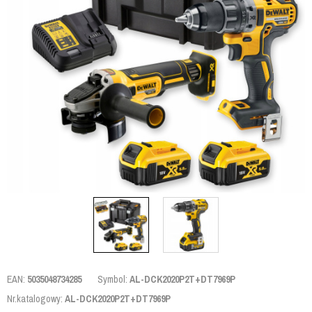
EAN:
5035048734285
Symbol:
AL-DCK2020P2T+DT7969P
Nr.katalogowy:
AL-DCK2020P2T+DT7969P