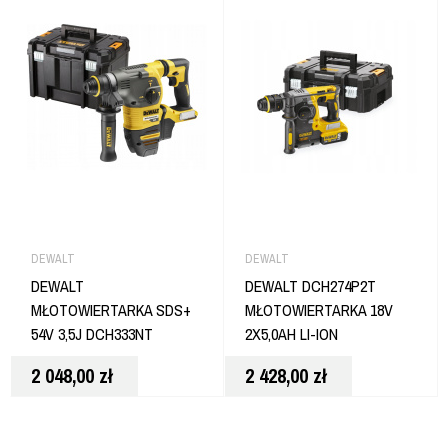
DEWALT
DEWALT
DEWALT
DEWALT DCH274P2T
MŁOTOWIERTARKA SDS+
MŁOTOWIERTARKA 18V
54V 3,5J DCH333NT
2X5,0AH LI-ION
2 048,00
zł
2 428,00
zł