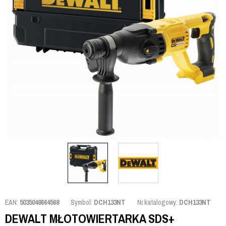
EAN:
5035048664568
Symbol:
DCH133NT
Nr.katalogowy:
DCH133NT
DEWALT MŁOTOWIERTARKA SDS+