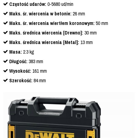
Częstość udarów:
0-5680 ud/min
Maks. śr. wiercenia w betonie:
26 mm
Maks. śr. wiercenia wiertłem koronowym:
50 mm
Maks. średnica wiercenia [Drewno]:
30 mm
Maks. średnica wiercenia [Metal]:
13 mm
Masa:
2.3 kg
Długość:
383 mm
Wysokość:
161 mm
Szerokość:
84 mm