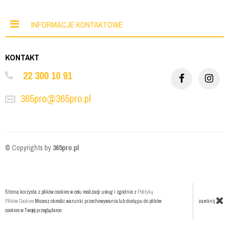
INFORMACJE KONTAKTOWE
KONTAKT
22 300 10 91
365pro@365pro.pl
© Copyrights by
365pro.pl
Strona korzysta z plików cookies w celu realizacji usług i zgodnie z
Polityką
zamknij
Plików Cookies
Możesz określić warunki przechowywania lub dostępu do plików
cookies w Twojej przeglądarce.