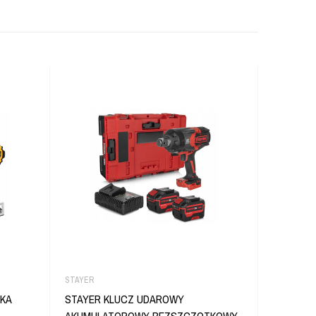
STAYER
DEWALT
KA
STAYER KLUCZ UDAROWY
DEWALT Z