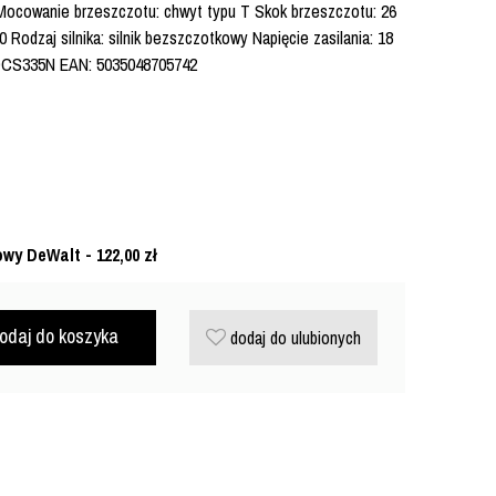
 Mocowanie brzeszczotu: chwyt typu T Skok brzeszczotu: 26
Rodzaj silnika: silnik bezszczotkowy Napięcie zasilania: 18
 DCS335N EAN: 5035048705742
owy DeWalt - 122,00
zł
odaj do koszyka
dodaj do ulubionych