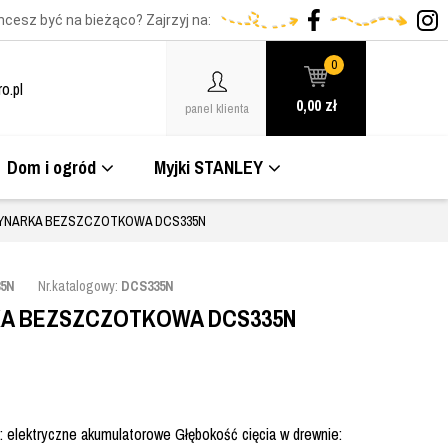
hcesz być na bieżąco? Zajrzyj na:
0
o.pl
0,00
zł
panel klienta
Dom i ogród
Myjki STANLEY
YNARKA BEZSZCZOTKOWA DCS335N
5N
Nr.katalogowy:
DCS335N
A BEZSZCZOTKOWA DCS335N
: elektryczne akumulatorowe Głębokość cięcia w drewnie: