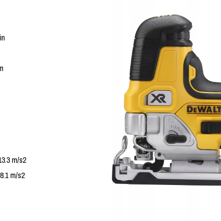
in
m
3.3 m/s2
8.1 m/s2