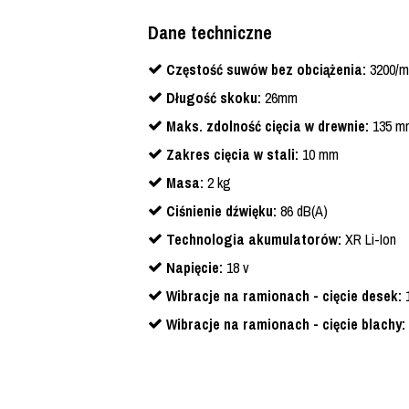
Dane techniczne
Częstość suwów bez obciążenia:
3200/m
Długość skoku:
26mm
Maks. zdolność cięcia w drewnie:
135 m
Zakres cięcia w stali:
10 mm
Masa:
2 kg
Ciśnienie dźwięku:
86 dB(A)
Technologia akumulatorów:
XR Li-Ion
Napięcie:
18 v
Wibracje na ramionach - cięcie desek:
1
Wibracje na ramionach - cięcie blachy: