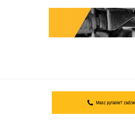
Masz pytanie? zadzw