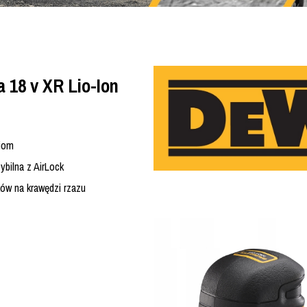
 18 v XR Lio-Ion
niom
bilna z AirLock
ów na krawędzi rzazu