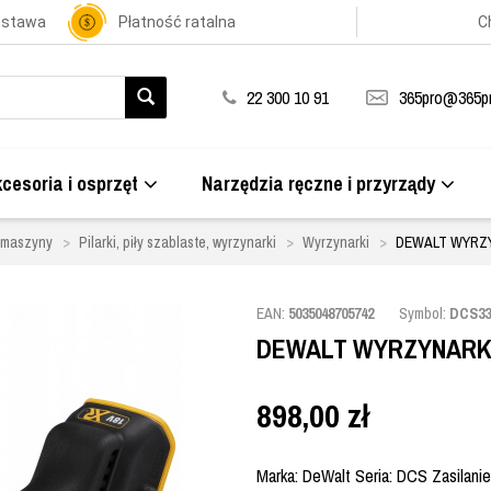
ostawa
Płatność ratalna
C
22 300 10 91
365pro@365pr
cesoria i osprzęt
Narzędzia ręczne i przyrządy
i maszyny
Pilarki, piły szablaste, wyrzynarki
Wyrzynarki
DEWALT WYRZ
EAN:
5035048705742
Symbol:
DCS33
DEWALT WYRZYNARK
898,00
zł
Marka: DeWalt Seria: DCS Zasilanie