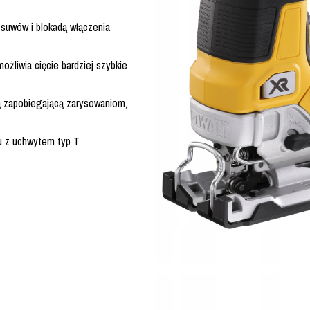
 suwów i blokadą włączenia
żliwia cięcie bardziej szybkie
ą zapobiegającą zarysowaniom,
u z uchwytem typ T