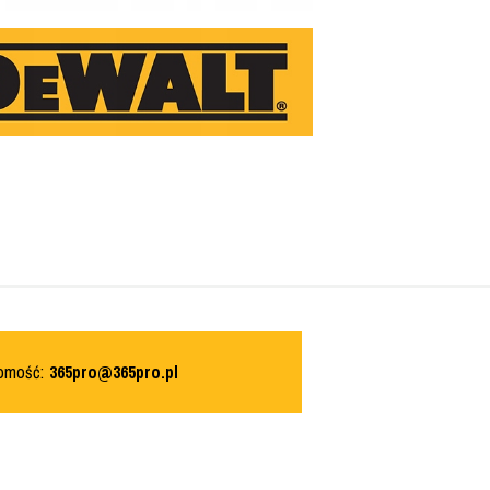
domość:
365pro@365pro.pl