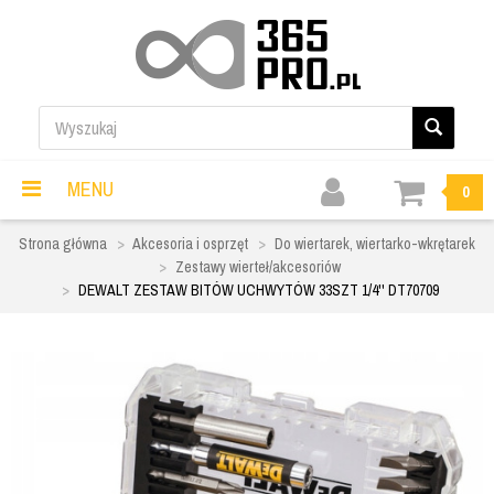
MENU
0
Strona główna
Akcesoria i osprzęt
Do wiertarek, wiertarko-wkrętarek
Zestawy wierteł/akcesoriów
DEWALT ZESTAW BITÓW UCHWYTÓW 33SZT 1/4'' DT70709