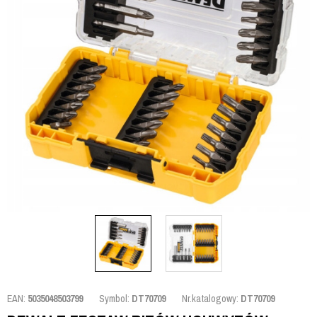
EAN:
5035048503799
Symbol:
DT70709
Nr.katalogowy:
DT70709