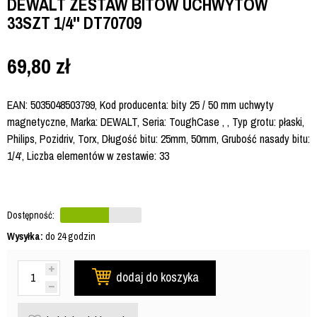
DEWALT ZESTAW BITÓW UCHWYTÓW
33SZT 1/4'' DT70709
69,80
zł
EAN: 5035048503799, Kod producenta: bity 25 / 50 mm uchwyty
magnetyczne, Marka: DEWALT, Seria: ToughCase , , Typ grotu: płaski,
Philips, Pozidriv, Torx, Długość bitu: 25mm, 50mm, Grubość nasady bitu:
1/4', Liczba elementów w zestawie: 33
Dostępność:
Wysyłka:
do 24 godzin
dodaj do koszyka