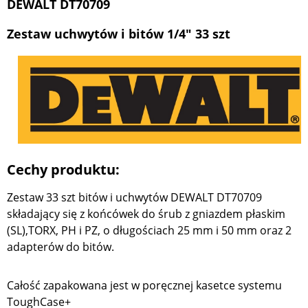
DEWALT DT70709
Zestaw uchwytów i bitów 1/4" 33 szt
Cechy produktu:
Zestaw 33 szt bitów i uchwytów DEWALT DT70709
składający się z końcówek do śrub z gniazdem płaskim
(SL),TORX, PH i PZ, o długościach 25 mm i 50 mm oraz 2
adapterów do bitów.
Całość zapakowana jest w poręcznej kasetce systemu
ToughCase+