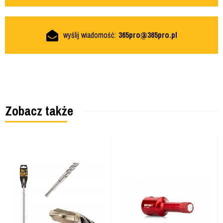
wyślij wiadomość:
365pro@365pro.pl
Zobacz także