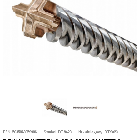
EAN:
5035048059906
Symbol:
DT9423
Nr.katalogowy:
DT9423