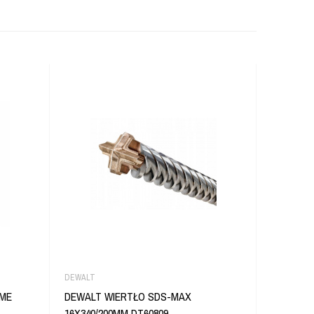
DEWALT
DEWALT
EME
DEWALT WIERTŁO SDS-MAX
DEWALT 
16X340/200MM DT60809
115x1,2M