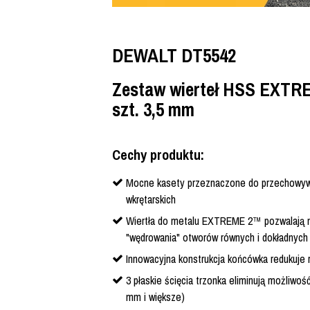
DEWALT DT5542
Zestaw wierteł HSS EXTRE
szt. 3,5 mm
Cechy produktu:
Mocne kasety przeznaczone do przechowywan
wkrętarskich
Wiertła do metalu EXTREME 2™ pozwalają n
"wędrowania" otworów równych i dokładnych 
Innowacyjna konstrukcja końcówka redukuje 
3 płaskie ścięcia trzonka eliminują możliwoś
mm i większe)