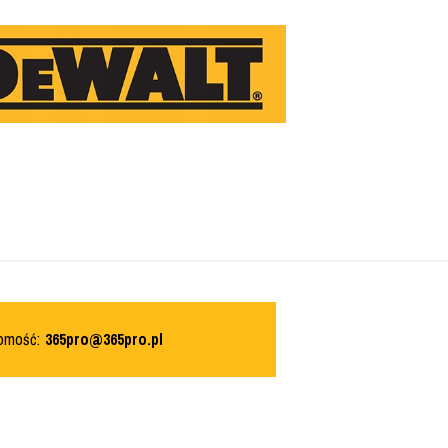
domość:
365pro@365pro.pl