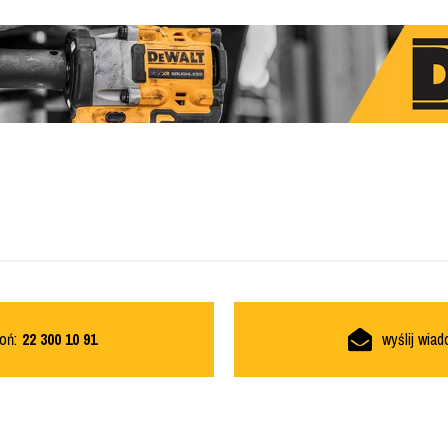
oń:
22 300 10 91
wyślij wia