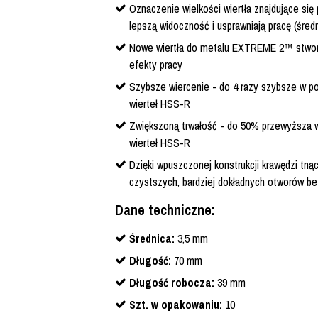
Oznaczenie wielkości wiertła znajdujące się
lepszą widoczność i usprawniają pracę (śred
Nowe wiertła do metalu EXTREME 2™ stwor
efekty pracy
Szybsze wiercenie - do 4 razy szybsze w p
wierteł HSS-R
Zwiększoną trwałość - do 50% przewyższa 
wierteł HSS-R
Dzięki wpuszczonej konstrukcji krawędzi tną
czystszych, bardziej dokładnych otworów be
Dane techniczne:
Średnica:
3,5 mm
Długość:
70 mm
Długość robocza:
39 mm
Szt. w opakowaniu:
10