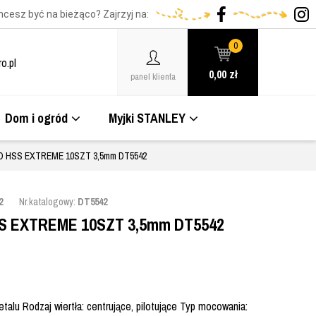
hcesz być na bieżąco? Zajrzyj na:
0
o.pl
0,00
zł
panel klienta
Dom i ogród
Myjki STANLEY
 HSS EXTREME 10SZT 3,5mm DT5542
2
Nr.katalogowy:
DT5542
 EXTREME 10SZT 3,5mm DT5542
alu Rodzaj wiertła: centrujące, pilotujące Typ mocowania: