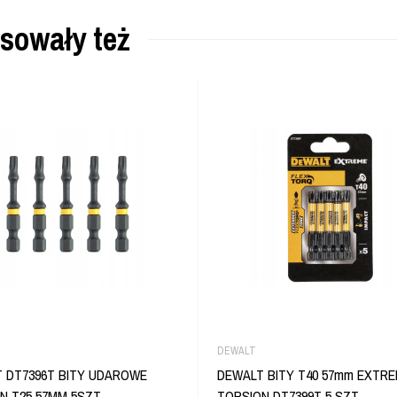
esowały też
DEWALT
 DT7396T BITY UDAROWE
DEWALT BITY T40 57mm EXTR
N T25 57MM 5SZT
TORSION DT7399T 5 SZT