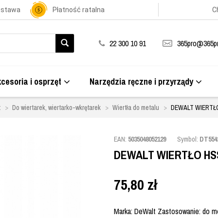
ostawa
Płatność ratalna
C
22 300 10 91
365pro@365pr
cesoria i osprzęt
Narzędzia ręczne i przyrządy
t
Do wiertarek, wiertarko-wkrętarek
Wiertła do metalu
DEWALT WIERTŁO
EAN:
5035048052129
Symbol:
DT554
DEWALT WIERTŁO HSS
75,80
zł
Marka: DeWalt Zastosowanie: do met