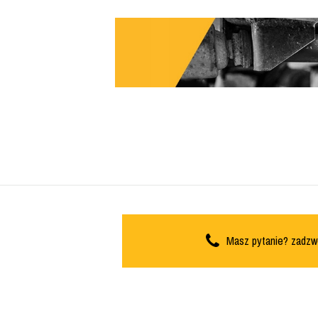
Masz pytanie? zadzw