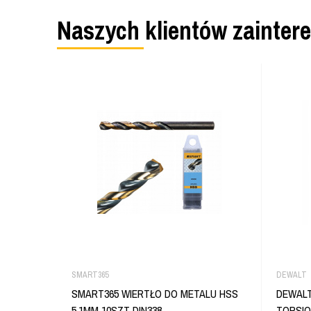
Naszych klientów zainter
SMART365
DEWALT
SMART365 WIERTŁO DO METALU HSS
DEWALT
5,1MM 10SZT DIN338
TORSIO