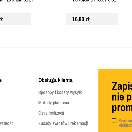
zł
16,80
zł
e
Obsługa klienta
Zapis
Sposoby i koszty wysyłki
nie 
Metody płatności
prom
Czas realizacji
Wyrażam
watności
Zasady zwrotów i reklamacji
elektro