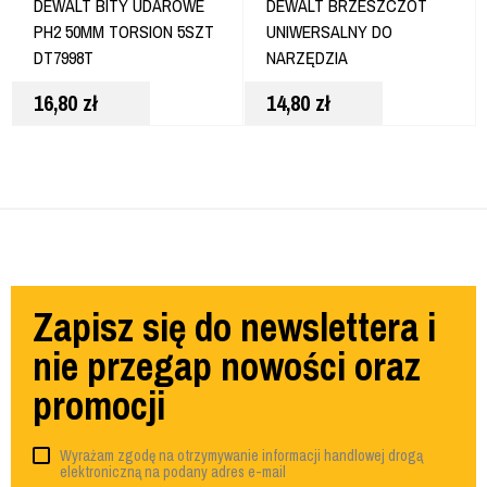
DEWALT BITY UDAROWE
DEWALT BRZESZCZOT
PH2 50MM TORSION 5SZT
UNIWERSALNY DO
DT7998T
NARZĘDZIA
WIELOFUNKKCYJNEGO
16,80
zł
14,80
zł
DT20733
Zapisz się do newslettera i
nie przegap nowości oraz
promocji
Wyrażam zgodę na otrzymywanie informacji handlowej drogą
elektroniczną na podany adres e-mail