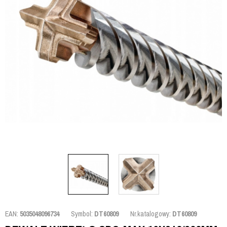
EAN:
5035048096734
Symbol:
DT60809
Nr.katalogowy:
DT60809