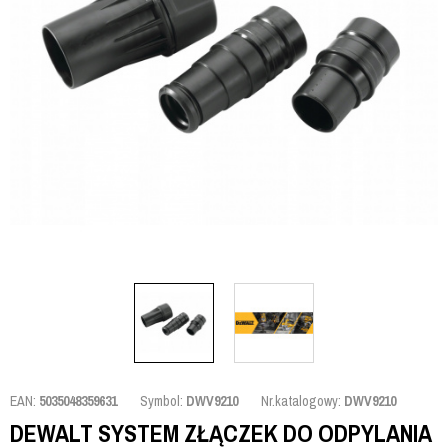
EAN:
5035048359631
Symbol:
DWV9210
Nr.katalogowy:
DWV9210
DEWALT SYSTEM ZŁĄCZEK DO ODPYLANIA