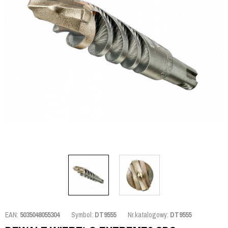
EAN:
5035048055304
Symbol:
DT9555
Nr.katalogowy:
DT9555