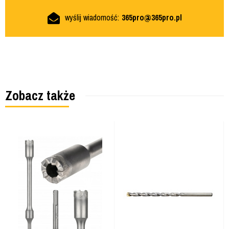
wyślij wiadomość:
365pro@365pro.pl
Zobacz także