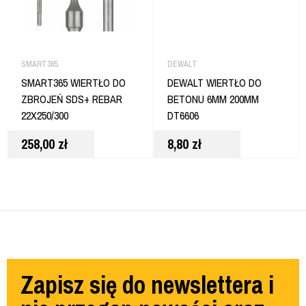
SMART365
DEWALT
SMART365 WIERTŁO DO
DEWALT WIERTŁO DO
ZBROJEŃ SDS+ REBAR
BETONU 6MM 200MM
22X250/300
DT6606
258,00
zł
8,80
zł
Zapisz się do newslettera i