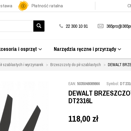
ostawa
Płatność ratalna
C
22 300 10 91
365pro@365pr
cesoria i osprzęt
Narzędzia ręczne i przyrządy
ił szablastych i wyrzynarek
Brzeszczoty do pił szablastych
DEWALT BRZE
EAN:
5035048089866
Symbol:
DT231
DEWALT BRZESZCZOT
DT2316L
118,00
zł