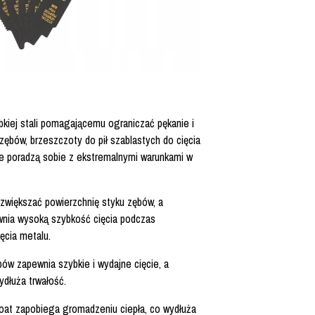
bkiej stali pomagającemu ograniczać pękanie i
ębów, brzeszczoty do pił szablastych do cięcia
poradzą sobie z ekstremalnymi warunkami w
większać powierzchnię styku zębów, a
wnia wysoką szybkość cięcia podczas
ęcia metalu.
w zapewnia szybkie i wydajne cięcie, a
ydłuża trwałość.
t zapobiega gromadzeniu ciepła, co wydłuża