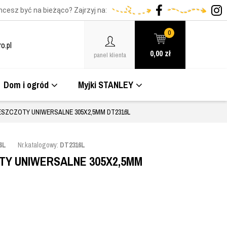
hcesz być na bieżąco? Zajrzyj na:
0
o.pl
0,00
zł
panel klienta
Dom i ogród
Myjki STANLEY
SZCZOTY UNIWERSALNE 305X2,5MM DT2316L
6L
Nr.katalogowy:
DT2316L
Y UNIWERSALNE 305X2,5MM