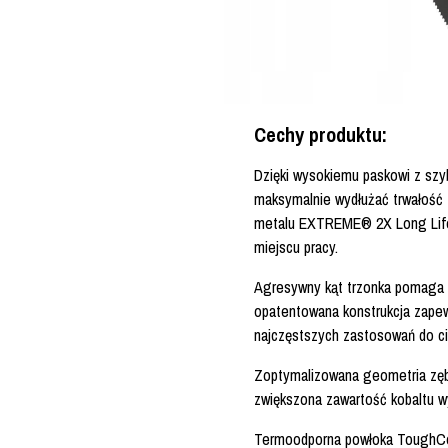
Cechy produktu:
Dzięki wysokiemu paskowi z szy
maksymalnie wydłużać trwałość z
metalu EXTREME® 2X Long Life 
miejscu pracy.
Agresywny kąt trzonka pomaga z
opatentowana konstrukcja zape
najczęstszych zastosowań do ci
Zoptymalizowana geometria zębó
zwiększona zawartość kobaltu w
Termoodporna powłoka ToughCoa