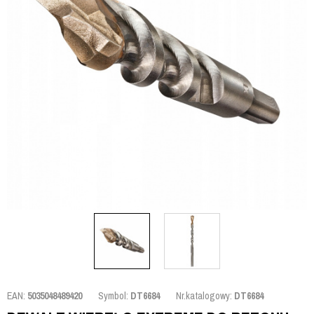
EAN:
5035048489420
Symbol:
DT6684
Nr.katalogowy:
DT6684