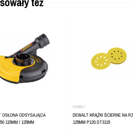
esowały też
DEWALT
T OSŁONA ODSYSAJĄCA
DEWALT KRĄŻKI ŚCIERNE NA R
50 115MM / 125MM
125MM P120 DT3115