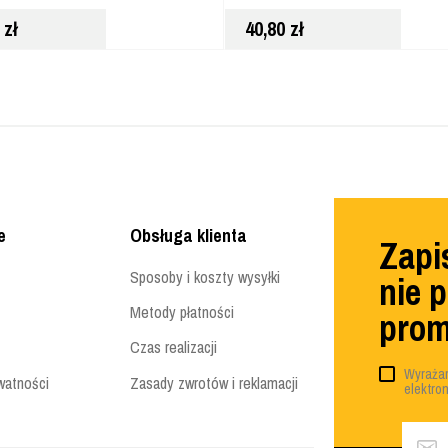
0
zł
40,80
zł
e
Obsługa klienta
Zapis
Sposoby i koszty wysyłki
nie 
Metody płatności
prom
Czas realizacji
Wyrażam
watności
Zasady zwrotów i reklamacji
elektro