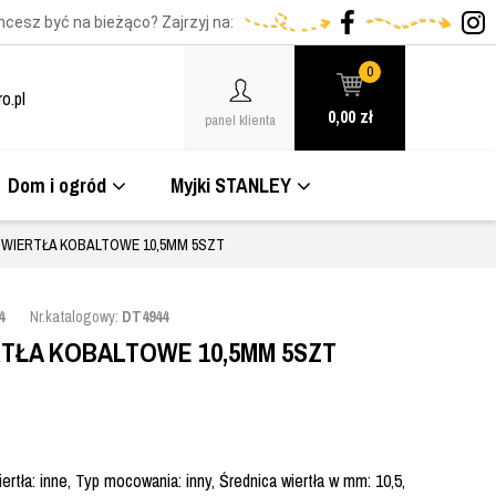
hcesz być na bieżąco? Zajrzyj na:
0
o.pl
0,00
zł
panel klienta
Dom i ogród
Myjki STANLEY
 WIERTŁA KOBALTOWE 10,5MM 5SZT
4
Nr.katalogowy:
DT4944
RTŁA KOBALTOWE 10,5MM 5SZT
rtła: inne, Typ mocowania: inny, Średnica wiertła w mm: 10,5,