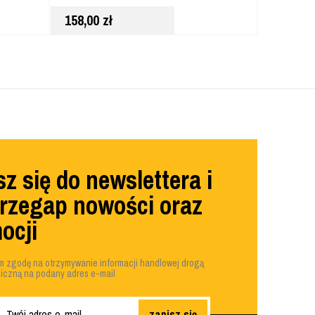
158,00
zł
76,80
zł
z się do newslettera i
przegap nowości oraz
ocji
 zgodę na otrzymywanie informacji handlowej drogą
niczną na podany adres e-mail
zapisz się