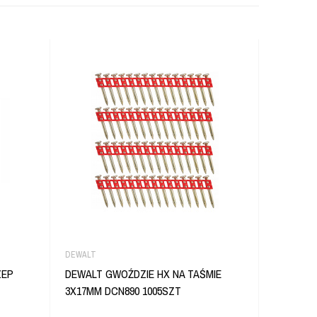
DEWALT
SMART365
ZEP
DEWALT GWOŹDZIE HX NA TAŚMIE
SMART36
3X17MM DCN890 1005SZT
DIAMENT