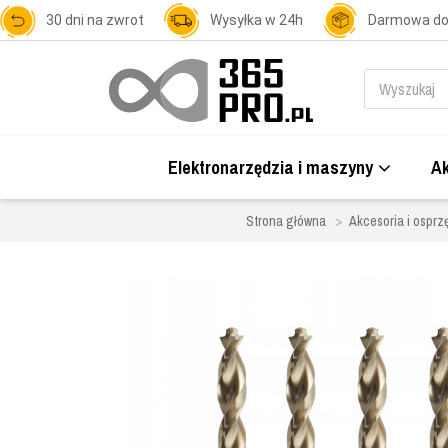
30 dni na zwrot
Wysyłka w 24h
Darmowa d
Elektronarzędzia i maszyny
Ak
Strona główna
Akcesoria i osprzę