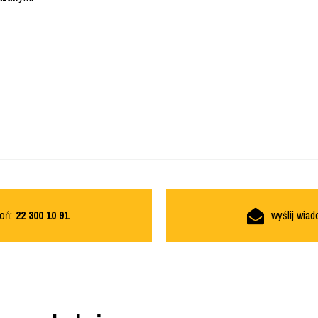
oń:
22 300 10 91
wyślij wia