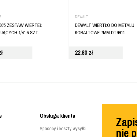
5
DEWALT
65 ZESTAW WIERTEŁ
DEWALT WIERTŁO DO METALU
JĄCYCH 1/4" 6 SZT.
KOBALTOWE 7MM DT4911
zł
22,80
zł
e
Obsługa klienta
Zapis
Sposoby i koszty wysyłki
nie 