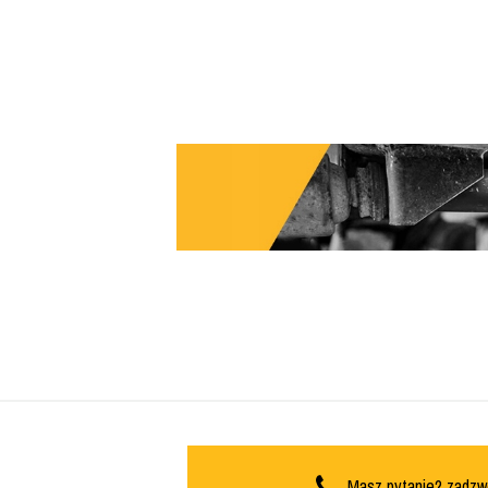
Masz pytanie? zadzw