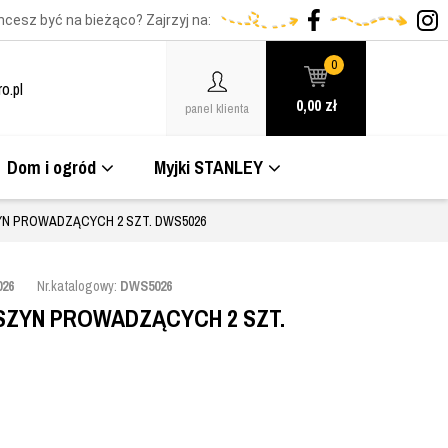
hcesz być na bieżąco? Zajrzyj na:
0
o.pl
0,00
zł
panel klienta
Dom i ogród
Myjki STANLEY
YN PROWADZĄCYCH 2 SZT. DWS5026
26
Nr.katalogowy:
DWS5026
SZYN PROWADZĄCYCH 2 SZT.