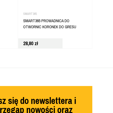
SMART365
DEWALT
SMART365 PROWADNICA DO
DEWALT 
OTWORNIC KORONEK DO GRESU
3,7X15MM
28,80
zł
158,00
z
z się do newslettera i
przegap nowości oraz