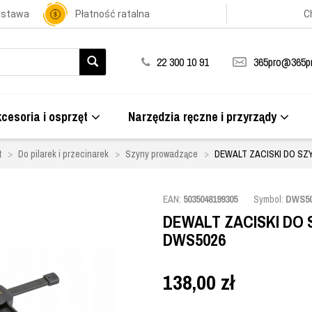
ostawa
Płatność ratalna
C
22 300 10 91
365pro@365pr
cesoria i osprzęt
Narzędzia ręczne i przyrządy
t
Do pilarek i przecinarek
Szyny prowadzące
DEWALT ZACISKI DO SZ
EAN:
5035048199305
Symbol:
DWS50
DEWALT ZACISKI DO 
DWS5026
138,00
zł