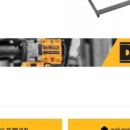
oń:
22 300 10 91
wyślij wia