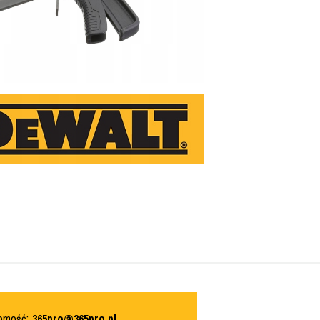
domość:
365pro@365pro.pl