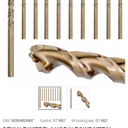
EAN:
5035048534687
Symbol:
DT4927
Nr.katalogowy:
DT4927