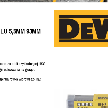
LU 5,5MM 93MM
ane ze stali szybkotnącej HSS
gii walcowania na gorąco
spirala rowka wiórowego, kąt