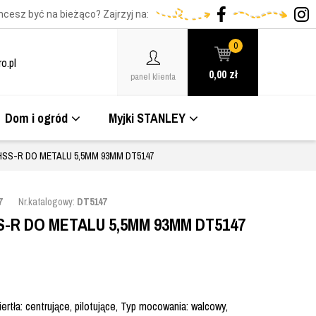
hcesz być na bieżąco? Zajrzyj na:
0
o.pl
0,00
zł
panel klienta
Dom i ogród
Myjki STANLEY
HSS-R DO METALU 5,5MM 93MM DT5147
7
Nr.katalogowy:
DT5147
-R DO METALU 5,5MM 93MM DT5147
rtła: centrujące, pilotujące, Typ mocowania: walcowy,