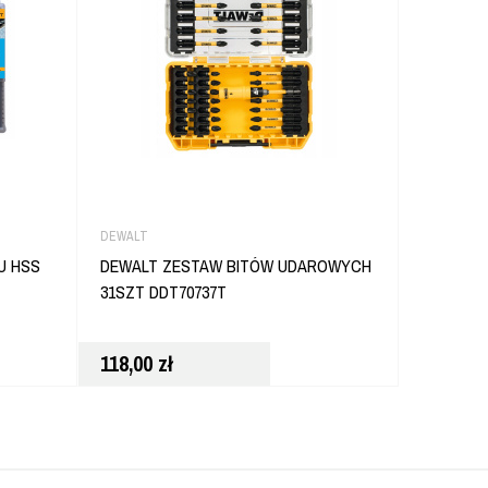
DEWALT
PSM TOOL
U HSS
DEWALT ZESTAW BITÓW UDAROWYCH
WIERTŁA
31SZT DDT70737T
6X160 25
118,00
zł
82,80
zł