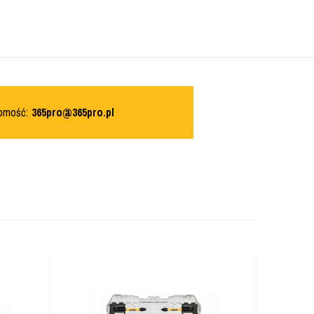
domość:
365pro@365pro.pl