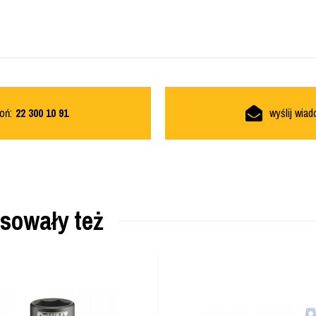
oń:
22 300 10 91
wyślij wia
esowały też