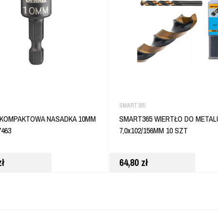
SMART365
 KOMPAKTOWA NASADKA 10MM
SMART365 WIERTŁO DO METAL
7463
7,0x102/156MM 10 SZT
zł
64,80
zł