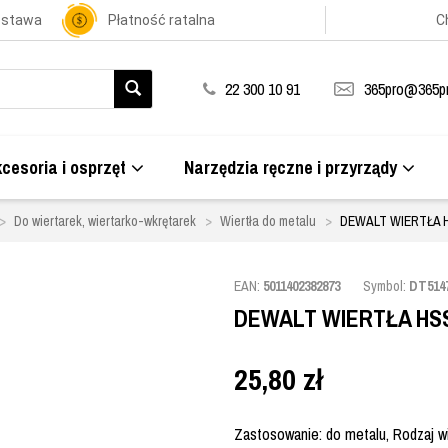
ostawa
Płatność ratalna
C
22 300 10 91
365pro@365pr
cesoria i osprzęt
Narzędzia ręczne i przyrządy
Do wiertarek, wiertarko-wkrętarek
Wiertła do metalu
DEWALT WIERTŁA 
EAN:
5011402382873
Symbol:
DT514
DEWALT WIERTŁA HSS
25,80
zł
Zastosowanie: do metalu, Rodzaj wie