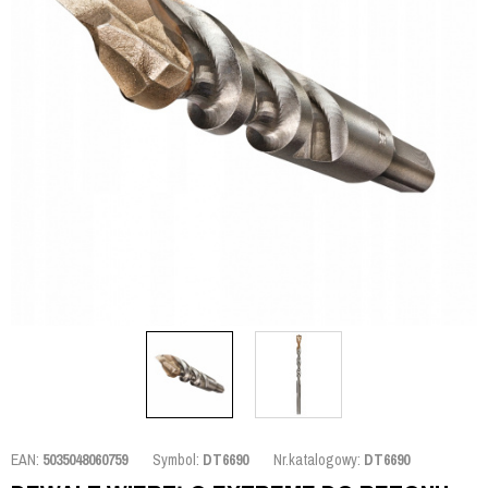
EAN:
5035048060759
Symbol:
DT6690
Nr.katalogowy:
DT6690