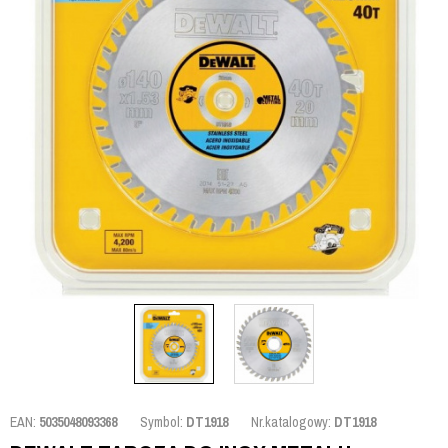
EAN:
5035048093368
Symbol:
DT1918
Nr.katalogowy:
DT1918