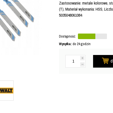
Zastosowanie: metale kolorowe, sta
(T), Materiał wykonania: HSS, Licz
5035048061084
Dostępność:
Wysyłka:
do 24 godzin
d