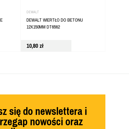
DEWALT
DEWALT
ME
DEWALT WIERTŁO DO BETONU
DEWALT 
12X150MM DT6562
UCHWYT 
10,80
zł
18,80
zł
z się do newslettera i
przegap nowości oraz