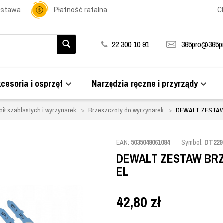
ostawa
Płatność ratalna
C
22 300 10 91
365pro@365pr
cesoria i osprzęt
Narzędzia ręczne i przyrządy
pił szablastych i wyrzynarek
Brzeszczoty do wyrzynarek
DEWALT ZESTAW
EAN:
5035048061084
Symbol:
DT229
DEWALT ZESTAW BRZ
EL
42,80
zł