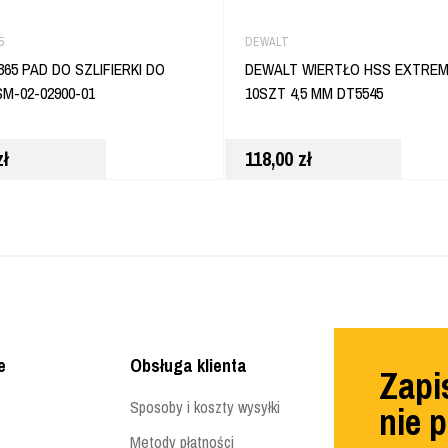
5
DEWALT
65 PAD DO SZLIFIERKI DO
DEWALT WIERTŁO HSS EXTRE
SM-02-02900-01
10SZT 4,5 MM DT5545
zł
118,00
zł
e
Obsługa klienta
Zapis
Sposoby i koszty wysyłki
nie 
Metody płatności