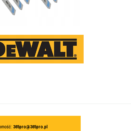
domość:
365pro@365pro.pl