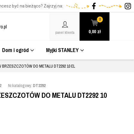
hcesz być na bieżąco? Zajrzyj na:
0
o.pl
0,00
zł
panel klienta
Dom i ogród
Myjki STANLEY
 BRZESZCZOTÓW DO METALU DT2292 10 EL
2
Nr.katalogowy:
DT2292
ESZCZOTÓW DO METALU DT2292 10