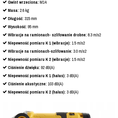
Gwint wrzeciona:
M14
Masa:
2.6 kg
Długość:
315 mm
Wysokość:
95 mm
Wibracje na ramionach- szlifowanie drobne:
8.3 m/s2
Niepewność pomiaru K 1 (wibracje):
1.5 m/s2
Wibracje na ramionach-szlifowanie:
3.0 m/s2
Niepewność pomiaru K 2 (wibracje):
1.5 m/s2
Ciśnienie dźwięku:
92 dB(A)
Niepewność pomiaru K 1 (hałas):
3 dB(A)
Ciśnienie akustyczne:
103 dB(A)
Niepewność pomiaru K 2 (hałas):
3 dB(A)