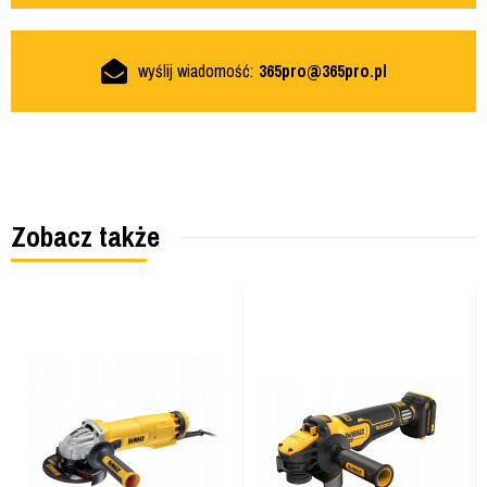
wyślij wiadomość:
365pro@365pro.pl
Zobacz także