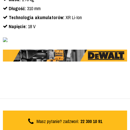
Długość:
310 mm
Technologia akumulatorów:
XR Li-Ion
Napięcie:
18 V
Masz pytanie? zadzwoń:
22 300 10 91