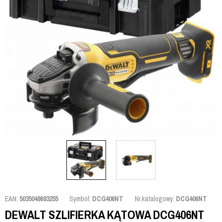
EAN:
5035048683255
Symbol:
DCG406NT
Nr.katalogowy:
DCG406NT
DEWALT SZLIFIERKA KĄTOWA DCG406NT