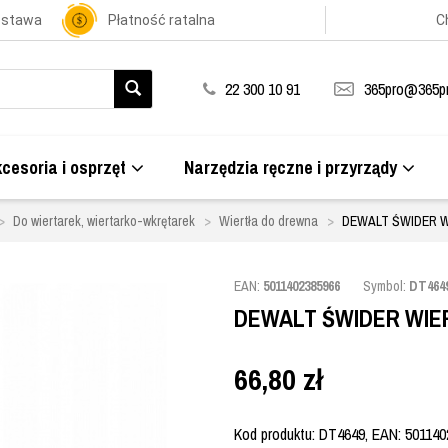
ostawa
Płatność ratalna
C
22 300 10 91
365pro@365pr
cesoria i osprzęt
Narzędzia ręczne i przyrządy
Do wiertarek, wiertarko-wkrętarek
Wiertła do drewna
DEWALT ŚWIDER W
EAN:
5011402385966
Symbol:
DT464
DEWALT ŚWIDER WIE
66,80
zł
Kod produktu: DT4649, EAN: 5011402