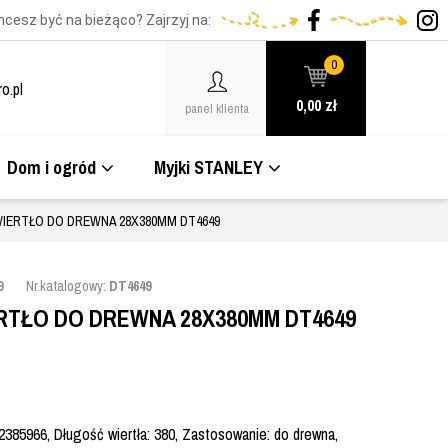
hcesz być na bieżąco? Zajrzyj na:
0
o.pl
0,00
zł
panel klienta
Dom i ogród
Myjki STANLEY
IERTŁO DO DREWNA 28X380MM DT4649
9
Nr.katalogowy:
DT4649
RTŁO DO DREWNA 28X380MM DT4649
385966, Długość wiertła: 380, Zastosowanie: do drewna,