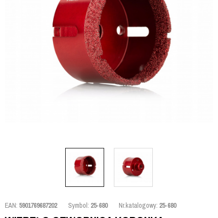
EAN:
5901769687202
Symbol:
25-680
Nr.katalogowy:
25-680